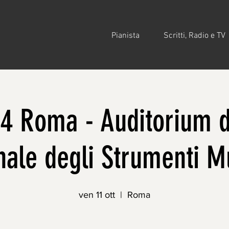
Pianista
Scritti, Radio e TV
24 Roma - Auditorium 
nale degli Strumenti Mu
ven 11 ott
  |  
Roma