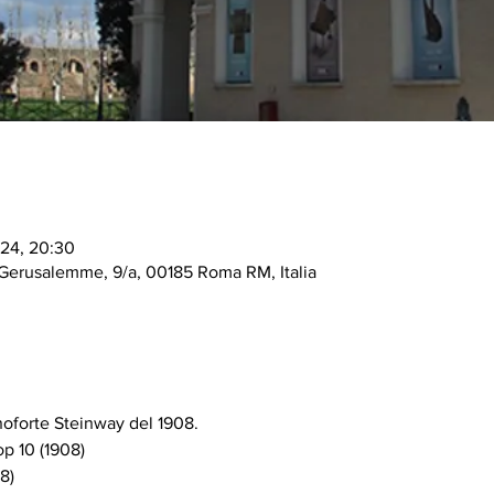
024, 20:30
 Gerusalemme, 9/a, 00185 Roma RM, Italia
noforte Steinway del 1908. 
p 10 (1908)  
8)  