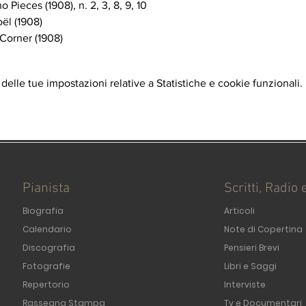
 Pieces (1908), n. 2, 3, 8, 9, 10  
ël (1908)  
Corner (1908)  
elle tue impostazioni relative a Statistiche e cookie funzionali.
Pianista
Scritti, Radio 
Biografia
Articoli
Calendario
Note di Copertina
Discografia
Pensieri Brevi
Fotografie
Libri e Saggi
Repertorio
Interviste
Rassegna Stampa
Tv e Documentari