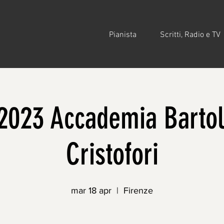
Pianista
Scritti, Radio e TV
/2023 Accademia Barto
Cristofori
mar 18 apr
  |  
Firenze