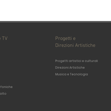
e TV
Progetti e
Direzioni Artistiche
Progetti artistici e culturali
Direzioni Artistiche
Musica e Tecnologia
ofoniche
olto