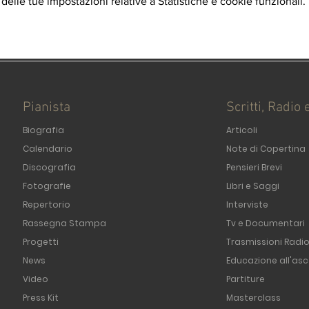
elle tue impostazioni relative a Statistiche e cookie funzionali.
Pianista
Scritti, Radio 
Biografia
Articoli
Calendario
Note di Copertina
Discografia
Pensieri Brevi
Fotografie
Libri e Saggi
Repertorio
Interviste
Rassegna Stampa
Tv e Documentari
Progetti
Trasmissioni Radi
News
Educazione all'asc
Video
Partiture
Press Kit
Masterclass