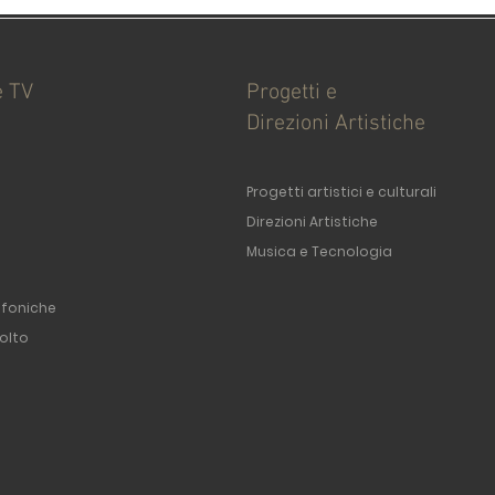
e TV
Progetti e
Direzioni Artistiche
Progetti artistici e culturali
Direzioni Artistiche
Musica e Tecnologia
ofoniche
olto