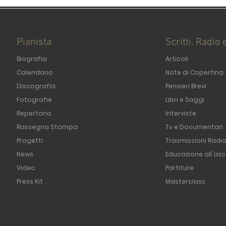
Pianista
Scritti, Radio 
Biografia
Articoli
Calendario
Note di Copertina
Discografia
Pensieri Brevi
Fotografie
Libri e Saggi
Repertorio
Interviste
Rassegna Stampa
Tv e Documentari
Progetti
Trasmissioni Radi
News
Educazione all'asc
Video
Partiture
Press Kit
Masterclass