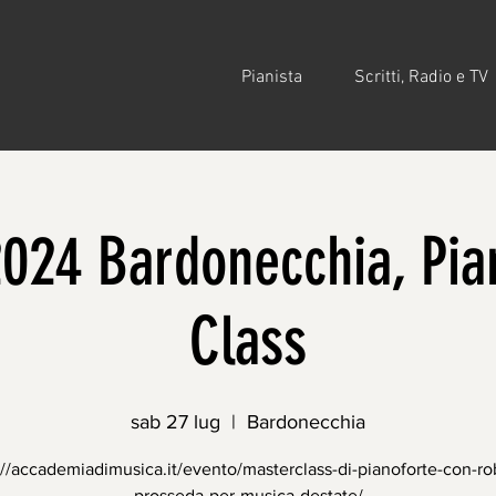
Pianista
Scritti, Radio e TV
2024 Bardonecchia, Pia
Class
sab 27 lug
  |  
Bardonecchia
://accademiadimusica.it/evento/masterclass-di-pianoforte-con-ro
prosseda-per-musica-destate/