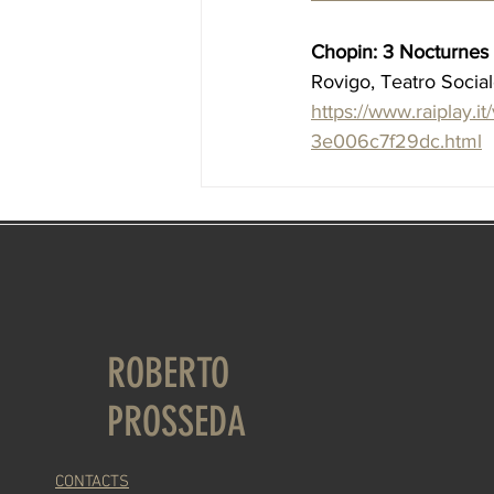
Chopin: 3 Nocturnes 
Rovigo, Teatro Social
https://www.raiplay.
3e006c7f29dc.html
ROBERTO
PROSSEDA
CONTACTS