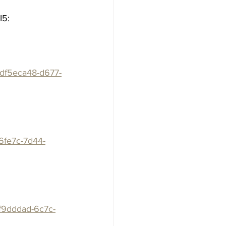
I5: 
-df5eca48-d677-
06fe7c-7d44-
8f9dddad-6c7c-