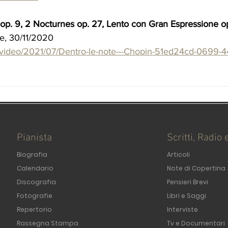
op. 9, 2 Nocturnes op. 27, Lento con Gran Espressione op
e, 30/11/2020 
it/video/2021/07/Dentro-le-note---Chopin-51ed24cd-0699-
Pianista
Scritti, Radio 
Biografia
Articoli
Calendario
Note di Copertina
Discografia
Pensieri Brevi
Fotografie
Libri e Saggi
Repertorio
Interviste
Rassegna Stampa
Tv e Documentari