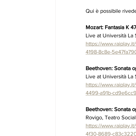
Qui è possibile rived
Mozart: Fantasia K 4
Live at Università La
https://www.raiplay.
4198-8c8e-5e47fa790
Beethoven: Sonata op
Live at Università La
https://www.raiplay.
4499-a91b-cd9e6cc9
Beethoven: Sonata op.
Rovigo, Teatro Social
https://www.raiplay.
4f30-8689-c83c3220