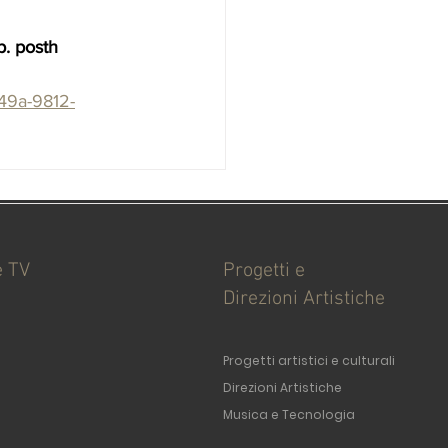
. posth 
449a-9812-
e TV
Progetti e
Direzioni Artistiche
Progetti artistici e culturali
Direzioni Artistiche
Musica e Tecnologia