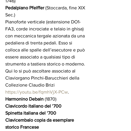
1746)
Pedalpiano Pfeiffer
 (Stoccarda, fine XIX 
Sec.)
Pianoforte verticale (estensione DO1-
FA3, corde incrociate e telaio in ghisa) 
con meccanica tergale azionata da una 
pedaliera di trenta pedali. Esso si 
colloca alle spalle dell’esecutore e può 
essere associato a qualsiasi tipo di 
strumento a tastiera storico o moderno. 
Qui lo si può ascoltare associato al 
Claviorgano Pinchi-Barucchieri della 
Collezione Claudio Brizi 
https://youtu.be/fqmhVjX-PCw
. 
Harmonino Debain
 (1870)  
Clavicordo italiano del ‘700 
Spinetta italiana del ‘700 
Clavicembalo copia da esemplare 
storico Francese