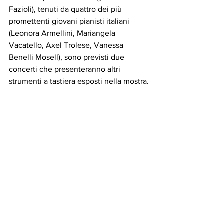
Fazioli), tenuti da quattro dei più 
promettenti giovani pianisti italiani 
(Leonora Armellini, Mariangela 
Vacatello, Axel Trolese, Vanessa 
Benelli Mosell), sono previsti due 
concerti che presenteranno altri 
strumenti a tastiera esposti nella mostra. 
Nel concerto inaugurale, il celebre 
cembalista e organista Claudio Brizi, co-
curatore della mostra, accompagnerà gli 
ascoltatori in un affascinante itinerario 
d’ascolto, alla scoperta delle sonorità 
antiche e visionarie del cembalo, 
dell’armonium e dell’organo, anche 
sovrapposte, grazie alla combinazione 
di strumenti diversi, suonati 
contemporaneamente da Brizi 
(claviarmonium, pedalcembalo).  